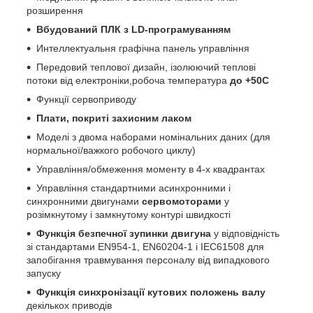
розширення
Вбудований ПЛК з LD-програмуванням
Интеллектуальня графічна панель управління
Передовий теплової дизайн, ізолюючий теплові
потоки від електроніки,робоча температура
до +50С
Функції сервоприводу
Плати, покриті захисним лаком
Моделі з двома наборами номінальних даних (для
нормальної/важкого робочого циклу)
Управління/обмеження моменту в 4-х квадрантах
Управління стандартними асинхронними і
синхронними двигунами
сервомоторами
у
розімкнутому і замкнутому контурі швидкості
Функція безпечної зупинки двигуна
у відповідність
зі стандартами EN954-1, EN60204-1 і IEC61508 для
запобігання травмування персоналу від випадкового
запуску
Функція синхронізації кутових положень валу
декількох приводів