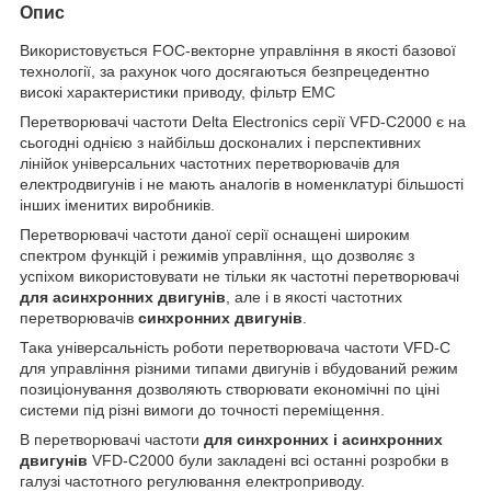
Опис
Використовується FOC-векторне управління в якості базової
технології, за рахунок чого досягаються безпрецедентно
високі характеристики приводу, фільтр ЕМС
Перетворювачі частоти Delta Electronics серії VFD-C2000 є на
сьогодні однією з найбільш досконалих і перспективних
лінійок універсальних частотних перетворювачів для
електродвигунів і не мають аналогів в номенклатурі більшості
інших іменитих виробників.
Перетворювачі частоти даної серії оснащені широким
спектром функцій і режимів управління, що дозволяє з
успіхом використовувати не тільки як частотні перетворювачі
для асинхронних двигунів
, але і в якості частотних
перетворювачів
синхронних двигунів
.
Така універсальність роботи перетворювача частоти VFD-C
для управління різними типами двигунів і вбудований режим
позиціонування дозволяють створювати економічні по ціні
системи під різні вимоги до точності переміщення.
В перетворювачі частоти
для синхронних і асинхронних
двигунів
VFD-C2000 були закладені всі останні розробки в
галузі частотного регулювання електроприводу.