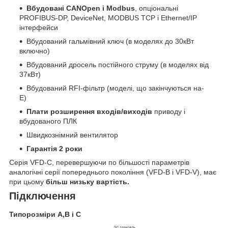
Вбудовані CANOpen і Modbus
, опціональні
PROFIBUS-DP, DeviceNet, MODBUS TCP і Ethernet/IP
інтерфейси
Вбудований гальмівний ключ (в моделях до 30кВт
включно)
Вбудований дросель постійного струму (в моделях від
37кВт)
Вбудований RFI-фільтр (моделі, що закінчуються на-
E)
Плати розширення входів/виходів
приводу і
вбудованого ПЛК
Швидкознімний вентилятор
Гарантія 2 роки
Серія VFD-C, перевершуючи по більшості параметрів
аналогічні серії попереднього покоління (VFD-B і VFD-V), має
при цьому
більш низьку вартість.
Підключення
Типорозміри А,В і С