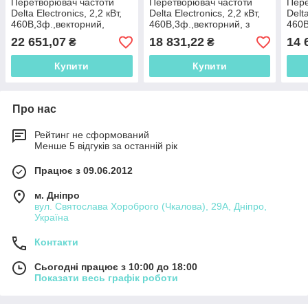
Перетворювач частоти
Перетворювач частоти
Пере
Delta Electronics, 2,2 кВт,
Delta Electronics, 2,2 кВт,
Delta
460В,3ф.,векторний,
460В,3ф.,векторний, з
460
загальнопромисловий,VFD022B43B
вбудованим
22 651,07
18 831,22
14 
₴
₴
ПЛК,VFD022E43A
Купити
Купити
Про нас
Рейтинг не сформований
Менше 5 відгуків за останній рік
Працює з 09.06.2012
м. Дніпро
вул. Святослава Хороброго (Чкалова), 29А, Дніпро,
Україна
Контакти
Сьогодні працює з 10:00 до 18:00
Показати весь графік роботи