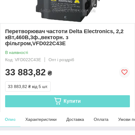
Перетворювач частоти Delta Electronics, 2,2
кВт,460В,3ф.,векторн. з
фільтром,VFD022C43E
В наявності
Код: VFD022C43E
Опт і роздріб
33 883,82
₴
33 883,82 ₴
від 5 шт.
Купити
Опис
Характеристики
Доставка
Оплата
Умови п