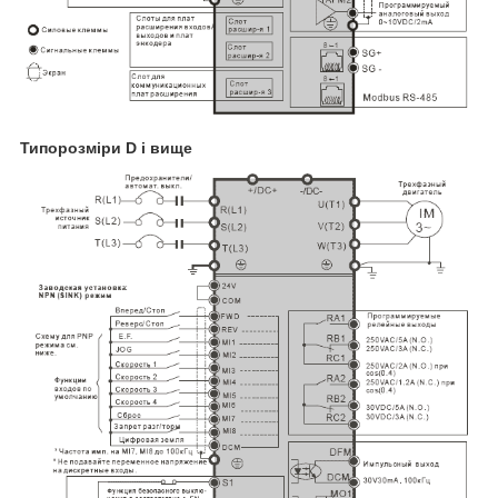
Типорозміри D і вище