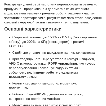
Конструкція даної серії частотних перетворювачів ретельно
продумана і прорахована з допомогою комп'ютерного
моделювання теплових режимів роботи класичних частин
частотних перетворювачів, результатом чого стало розділення
силовий і керуючої частин і зниження тепловиділення.
Основні характеристики
Стартовий момент: до 150% на 0.5 Гц (без зворотного
зв'язку); до 200% на 0Гц (з енкодером) в режимі
FOC+PG
Стабільне управління швидкістю на низьких частотах
Крім традиційного ПІ-регулятора в контурі швидкості,
VFD-C використовується
PDFF-управління
, яке усуває
перерегулювання і покращує відгук системи і
забезпечує
поліпшену роботу з ударними
навантаженнями
Режими керування швидкістю, моментом,
положенням
Робота з будь-ЯКИМИ двигунами:асинхронні,
синхронні, на постійних магнітах
Модульний дизайн з великою кількістю плат