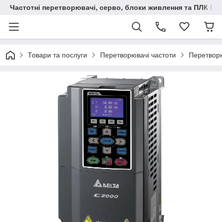
Частотні перетворювачі, серво, блоки живлення та ПЛК Delt
Товари та послуги
Перетворювачі частоти
Перетворю