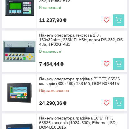
232, TP08G-BT2
В наявності
11 237,90
₴
Панель оператора текстова 2,8",
160x32пікс., 256K FLASH, порти RS-232, RS-
485, TP02G-AS1
В наявності
7 464,44
₴
Панель оператора графічна 7" TFT, 65536
кольорів (800x480) 128 Мб, DOP-B07S415
Під замовлення
24 290,36
₴
Панель оператора графічна 10,1" TFT,
65536 кольорів (1024x600), Ethernet, SD,
DOP-B10E615