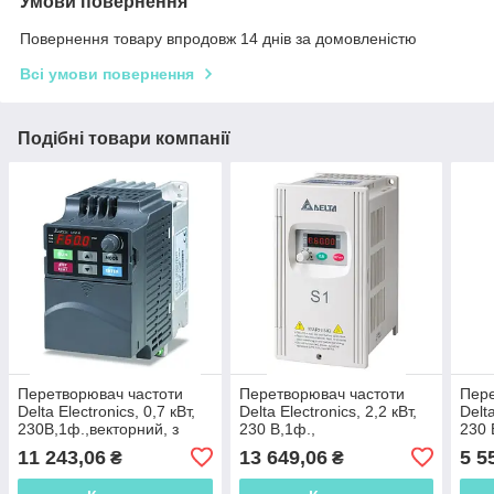
Умови повернення
Повернення товару впродовж 14 днів за домовленістю
Всі умови повернення
Подібні товари компанії
Перетворювач частоти
Перетворювач частоти
Пере
Delta Electronics, 0,7 кВт,
Delta Electronics, 2,2 кВт,
Delta
230В,1ф.,векторний, з
230 В,1ф.,
230 
вбудованим
скалярний,VFD022S21E
ска
11 243,06
13 649,06
5 5
₴
₴
ПЛК,VFD007E21T