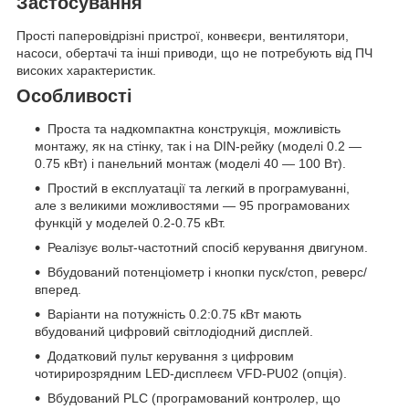
Застосування
Прості паперовідрізні пристрої, конвеєри, вентилятори,
насоси, обертачі та інші приводи, що не потребують від ПЧ
високих характеристик.
Особливості
Проста та надкомпактна конструкція, можливість
монтажу, як на стінку, так і на DIN-рейку (моделі 0.2 —
0.75 кВт) і панельний монтаж (моделі 40 — 100 Вт).
Простий в експлуатації та легкий в програмуванні,
але з великими можливостями — 95 програмованих
функцій у моделей 0.2-0.75 кВт.
Реалізує вольт-частотний спосіб керування двигуном.
Вбудований потенціометр і кнопки пуск/стоп, реверс/
вперед.
Варіанти на потужність 0.2:0.75 кВт мають
вбудований цифровий світлодіодний дисплей.
Додатковий пульт керування з цифровим
чотирирозрядним LED-дисплеєм VFD-PU02 (опція).
Вбудований PLC (програмований контролер, що