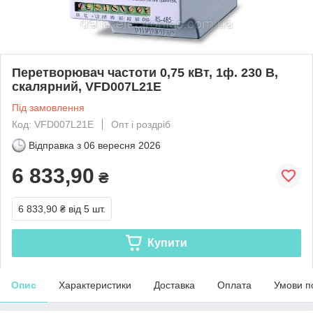
Перетворювач частоти 0,75 кВт, 1ф. 230 В,
скалярний, VFD007L21E
Під замовлення
Код: VFD007L21E
Опт і роздріб
Відправка з
06 вересня 2026
6 833,90
₴
6 833,90 ₴
від 5 шт.
Купити
Опис
Характеристики
Доставка
Оплата
Умови п