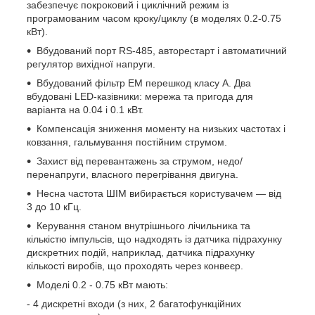
забезпечує покроковий і циклічний режим із
програмованим часом кроку/циклу (в моделях 0.2-0.75
кВт).
Вбудований порт RS-485, авторестарт і автоматичний
регулятор вихідної напруги.
Вбудований фільтр ЕМ перешкод класу А. Два
вбудовані LED-казівники: мережа та пригода для
варіанта на 0.04 і 0.1 кВт.
Компенсація зниження моменту на низьких частотах і
ковзання, гальмування постійним струмом.
Захист від перевантажень за струмом, недо/
перенапруги, власного перегрівання двигуна.
Несна частота ШІМ вибирається користувачем — від
3 до 10 кГц.
Керування станом внутрішнього лічильника та
кількістю імпульсів, що надходять із датчика підрахунку
дискретних подій, наприклад, датчика підрахунку
кількості виробів, що проходять через конвеєр.
Моделі 0.2 - 0.75 кВт мають:
- 4 дискретні входи (з них, 2 багатофункційних