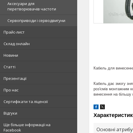
Аксесуари для
перетворювачів частоти
Сервоприводи і серводвигуни
Прайс-лист
Склад онлайн
Новини
Статті
Кабель для винесення
Презентації
Кабель дає змогу зня
роз'ємів монтажним к
Про нас
винесення на більшу 
Сертифікати та ліцензії
Відгуки
Характеристик
Ще більше інформації на
Основні атриб
Facebook