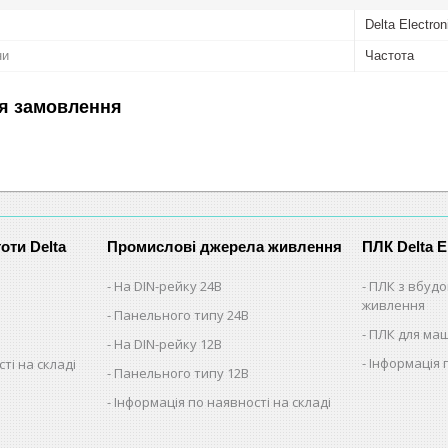
Delta Electron
ни
Частота
я замовлення
оти Delta
Промислові джерела живлення
ПЛК Delta E
На DIN-рейку 24В
ПЛК з вбуд
живлення
Панельного типу 24В
ПЛК для ма
На DIN-рейку 12В
Інформація 
ті на складі
Панельного типу 12В
Інформація по наявності на складі