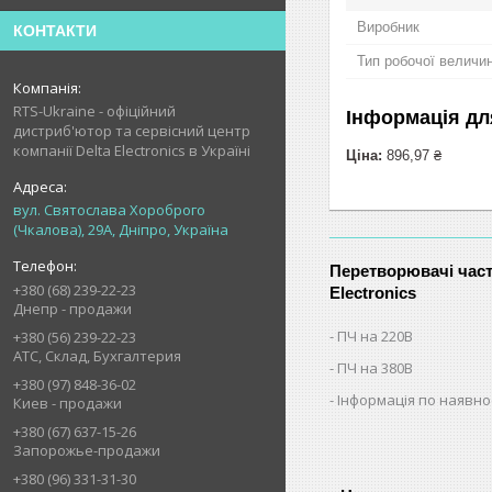
Виробник
КОНТАКТИ
Тип робочої величи
RTS-Ukraine - офіційний
Інформація дл
дистриб'ютор та сервісний центр
компанії Delta Electronics в Україні
Ціна:
896,97 ₴
вул. Святослава Хороброго
(Чкалова), 29А, Дніпро, Україна
Перетворювачі част
+380 (68) 239-22-23
Electronics
Днепр - продажи
ПЧ на 220В
+380 (56) 239-22-23
АТС, Склад, Бухгалтерия
ПЧ на 380В
+380 (97) 848-36-02
Інформація по наявнос
Киев - продажи
+380 (67) 637-15-26
Запорожье-продажи
+380 (96) 331-31-30