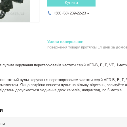
Купити
+380 (68) 239-22-23
повернення товару протягом 14 днів
за домо
 пульта керування перетворювачів частоти серій VFD-B, E, F, VE, 1мет
ти штатний пульт керування перетворювачем частоти серій VFD-B, E, F, V
омплектом. Якщо потрібно винести пульт на більшу відстань, запитуйте а
відстань допускається з'єднання двох кабелів, наприклад, по 5 метрів.
и
ути