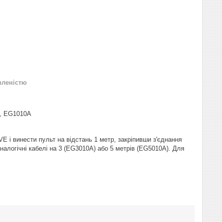
вленістю
р, EG1010A
E і винести пульт на відстань 1 метр, закріпивши з'єднання
налогічні кабелі на 3 (EG3010A) або 5 метрів (EG5010A). Для