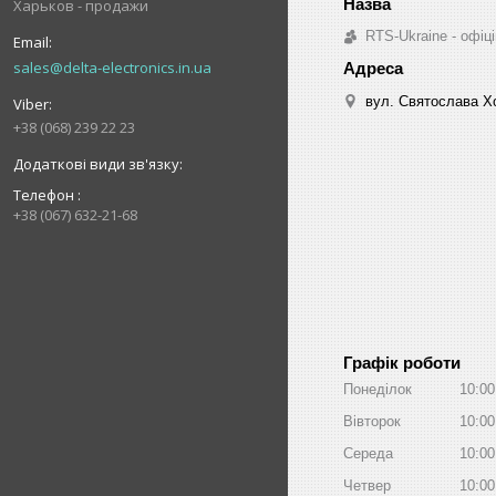
Харьков - продажи
RTS-Ukraine - офіці
sales@delta-electronics.in.ua
вул. Святослава Хо
+38 (068) 239 22 23
Телефон
+38 (067) 632-21-68
Графік роботи
Понеділок
10:00
Вівторок
10:00
Середа
10:00
Четвер
10:00