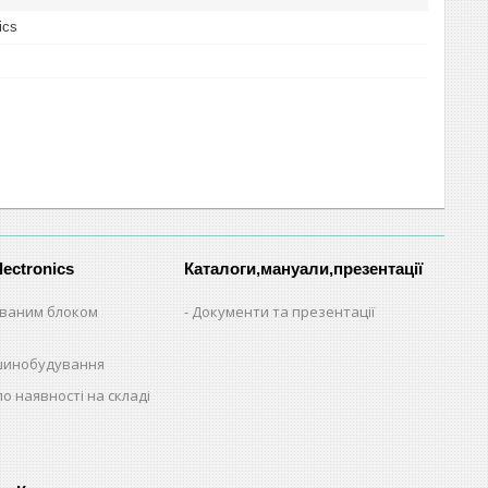
ics
lectronics
Каталоги,мануали,презентації
ованим блоком
Документи та презентації
шинобудування
по наявності на складі