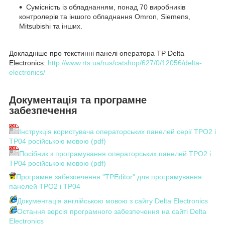
Сумісність із обладнанням, понад 70 виробників
контролерів та іншого обладнання Omron, Siemens,
Mitsubishi та інших.
Докладніше про текстинні панелі оператора TP Delta
Electronics:
http://www.rts.ua/rus/catshop/627/0/12056/delta-
electronics/
Документація та програмне
забезпечення
Інструкція користувача операторських панелей серії ТРО2 і
ТР04 російською мовою (pdf)
Посібник з програмування операторських панелей ТРО2 і
ТР04 російською мовою (pdf)
Програмне забезпечення "TPEditor" для програмування
панелей ТРО2 і ТР04
Документація англійською мовою з сайту Delta Electronics
Остання версія програмного забезпечення на сайті Delta
Electronics