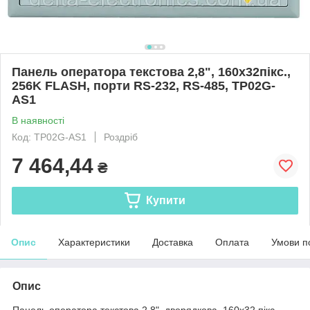
Панель оператора текстова 2,8", 160x32пікс.,
256K FLASH, порти RS-232, RS-485, TP02G-
AS1
В наявності
Код: TP02G-AS1
Роздріб
7 464,44
₴
Купити
Опис
Характеристики
Доставка
Оплата
Умови п
Опис
Панель оператора текстова 2,8", дворядкова, 160x32 пікс.,