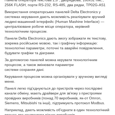
256K FLASH, порти RS-232, RS-485, два рядки, TP02G-AS1
Використання операторських панелей Delta Electronics у
системах керування дають можливість реалізувати зручний
людині-машинний інтерфейс (Human Mashine Interface) —
централізоване робоче місце оператора, керівний
технологічним процесом.
Панели Delta Electronics дають змогу зображати як текстову,
зокрема російською мовою, так і графічну інформацію:
технологічні параметри, поточні та аварійні повідомлення,
будувати графіки та діаграми.
За допомогою панелей можна керувати технологічним
процесом, а також змінювати параметри
системи сохраняя дані.
Керування процесом можна організувати у зручному вигляді
меню.
Панелі легко під'єднуються до пристроїв через послідовні
канали обміну, мають драйвери для зв'язку з пристроями
провідних виробників (понад 70 виробників, як-от Omron,
Siemens, Mitsubishi та інші), підтримують протокол Modbus.
Наприклад, дають можливість об'єднати в один технологічний
процес два контролери різних виробників.