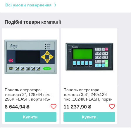
Всі умови повернення
Подібні товари компанії
Панель оператора
Панель оператора
текстова 3", 128x64 пікс.,
текстова 3,8", 240x128
256K FLASH, порти RS-
пікс.,1024K FLASH, порти
485/422, RS-232,TP04G-
RS-485/422, RS-232,
8 644,94
11 237,90
₴
₴
AS2
TP08G-BT2
Купити
Купити