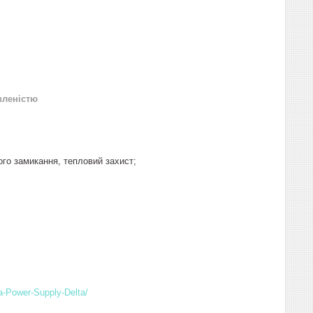
вленістю
ого замикання, тепловий захист;
ya-Power-Supply-Delta/