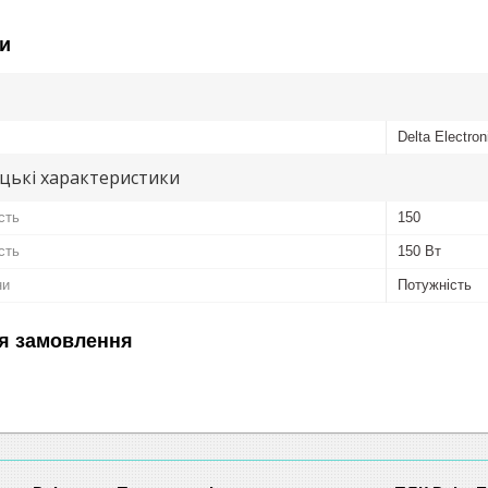
и
Delta Electron
цькі характеристики
сть
150
сть
150 Вт
ни
Потужність
я замовлення