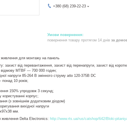
+380 (68) 239-22-23
повернення товару протягом 14 днів
за домо
живлення для монтажу на панель
у: захист від перевантаження, захист від перенапруги, захист від коротк
 відмову MTBF — 700 000 годин;
дної напруги 85-264 В змінного струму або 120-375В DC
 понад 10 років;
ення 150% упродовж 3 секунд;
у користуванні корпус;
ння (з зовнішнім додатковим діодом)
оригування вихідної напруги
8х97х38 мм.
 живлення Delta Electronics:
http://www.rts.ua/rus/catshop/642/Bloki-pitani