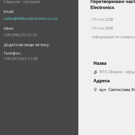
Перетворювачі част
Харьков - продажи
Electronics
sales@delta-electronics.in.ua
ПЧ на 220В
ПЧ на 380В
+38 (068) 239 22 23
Інформація по наявнос
Телефон
+38 (067) 632-21-68
RTS-Ukraine - офіці
вул. Святослава Хо