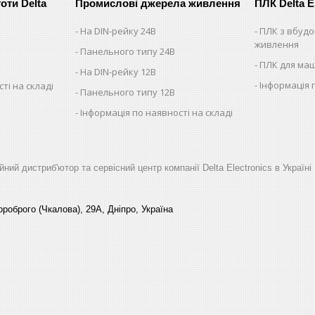
оти Delta
Промислові джерела живлення
ПЛК Delta E
На DIN-рейку 24В
ПЛК з вбуд
живлення
Панельного типу 24В
ПЛК для ма
На DIN-рейку 12В
Інформація 
ті на складі
Панельного типу 12В
Інформація по наявності на складі
йний дистриб'ютор та сервісний центр компанії Delta Electronics в Україні
роброго (Чкалова), 29А, Дніпро, Україна