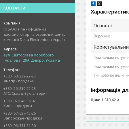
КОНТАКТИ
Характеристик
Основні
RTS-Ukraine - офіційний
дистриб'ютор та сервісний центр
Виробник
компанії Delta Electronics в Україні
Користувальни
вул. Святослава Хороброго
Номінальна потужні
(Чкалова), 29А, Дніпро, Україна
Номінальна потужні
Тип робочої величи
+380 (68) 239-22-23
Днепр - продажи
+380 (56) 239-22-23
Інформація дл
АТС, Склад, Бухгалтерия
Ціна:
1 510,42 ₴
+380 (97) 848-36-02
Киев - продажи
+380 (67) 637-15-26
Запорожье-продажи
+380 (96) 331-31-30