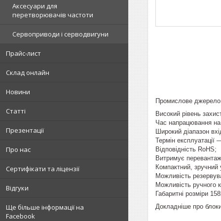
Аксесуари для
перетворювачів частоти
Сервоприводи і серводвигуни
Прайс-лист
Склад онлайн
Новини
Промислове джерело 
Статті
Високий рівень захист
Час напрацювання на
Презентації
Широкий діапазон вхі
Термін експлуатації —
Про нас
Відповідність RoHS;
Витримує перевантаж
Компактний, зручний 
Сертифікати та ліцензії
Можливість резервува
Можливість ручного к
Відгуки
Габаритні розміри 15
Докладніше про блоки
Ще більше інформації на
Facebook