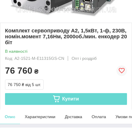
Комплект сервоприводу A2, 1,5кВт, 1-ф, 230В,
номін.момент 7,16Нм, 2000об./мин. енкодер 20
біт
В наявності
Код: A2-1521-M-E11315GS-CN
Опт і роздріб
76 760
₴
76 750 ₴
від 5 шт.
Купити
Опис
Характеристики
Доставка
Оплата
Умови п