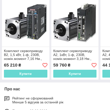
Комплект сервоприводу
Комплект сервоприводу
Комп
B2, 1,5 кВт, 1-ф, 230В,
A2, 1кВт, 1-ф, 230В,
A2, 
номін.момент 7,16 Нм.,
номін.момент 3,18 Нм.,
номі
2000об./мін. енкодер 17
3000об./мін. енкодер 20
3000
65 210
59 760
44 
₴
₴
біт
біт
біт
Купити
Купити
Про нас
Рейтинг не сформований
Менше 5 відгуків за останній рік