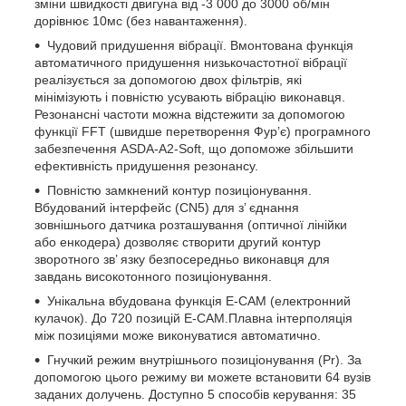
зміни швидкості двигуна від -3 000 до 3000 об/мін
дорівнює 10мс (без навантаження).
Чудовий придушення вібрації. Вмонтована функція
автоматичного придушення низькочастотної вібрації
реалізується за допомогою двох фільтрів, які
мінімізують і повністю усувають вібрацію виконавця.
Резонансні частоти можна відстежити за допомогою
функції FFT (швидше перетворення Фур’є) програмного
забезпечення ASDA-A2-Soft, що допоможе збільшити
ефективність придушення резонансу.
Повністю замкнений контур позиціонування.
Вбудований інтерфейс (CN5) для з’ єднання
зовнішнього датчика розташування (оптичної лінійки
або енкодера) дозволяє створити другий контур
зворотного зв’ язку безпосередньо виконавця для
завдань високотонного позиціонування.
Унікальна вбудована функція E-CAM (електронний
кулачок). До 720 позицій E-CAM.Плавна інтерполяція
між позиціями може виконуватися автоматично.
Гнучкий режим внутрішнього позиціонування (Pr). За
допомогою цього режиму ви можете встановити 64 вузів
заданих долучень. Доступно 5 способів керування: 35