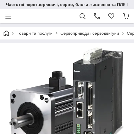
Частотні перетворювачі, серво, блоки живлення та ПЛК Delt
Товари та послуги
Сервоприводи і серводвигуни
Сер