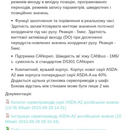
режимів виходу в вихідну позицію, програмованих
переходів, режимів запису параметрів, швидкотних і
позиційних значень.
Функції захоплення та порівняння в реальному часі.
Здатність запам’ятовувати миттєве значення поточної
координати під час руху. Реакція - 5мкс. Здатність
миттєвої активізації виходу (DO) при досягненні
передуста-новлених значень координат руху. Реакція -
5мкс.
Підтримка CANopen. Швидкість зв' язку CANbus - 1МБ/
с. сумісність зі стандартом DS301 CANopen
Компактний, вузький корпус. Корпус нової серії ASDA-
A2 вже корпуса попередньої серії ASDA-A на 40%.
Додається щільна установка сервоприводів у шафі.
Бокова відстань між стінками може бути лише 2 мм.
Документація:
Каталог сервоприводів серії ASDA-A2 російською мовою
(10.36 Мбайт 2010-09-28:14:31)
Інструкція сервоприводу ASDA-A2 англійською мовою (10
Мбайт 2010-09-28 09:15:34)
Таблиці сумісні з сервоприводом, сервомоторами,