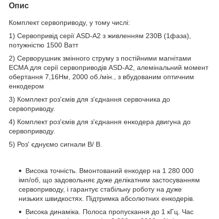
Опис
Комплект сервоприводу, у тому числі:
1) Сервопривід серії ASD-A2 з живленням 230В (1фаза),
потужністю 1500 Ватт
2) Серворушник змінного струму з постійними магнітами
ECMA для серії сервоприводів ASD-A2, алемінальний момент
обертання 7,16Нм, 2000 об./мін., з вбудованим оптичним
енкодером
3) Комплект роз'ємів для з'єднання сервочника до
сервоприводу.
4) Комплект роз'ємів для з'єднання енкодера двигуна до
сервоприводу.
5) Роз' єднуємо сигнали В/ В.
Висока точність. Вмонтований енкодер на 1 280 000
імп/об, що задовольняє дуже делікатним застосуванням
сервоприводу, і гарантує стабільну роботу на дуже
низьких швидкостях. Підтримка абсолютних енкодерів.
Висока динаміка. Полоса пропускання до 1 кГц. Час