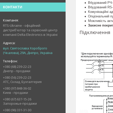
Вбудований РЧ-
КОНТАКТИ
Вбудований RS-
Комунікаційні а
Опціональний п
Можливість акти
RTS-Ukraine - офіційний
Захисне покри
дистриб'ютор та сервісний центр
Підключення
компанії Delta Electronics в Україні
вул. Святослава Хороброго
(Чкалова), 29А, Дніпро, Україна
+380 (68) 239-22-23
Днепр - продажи
+380 (56) 239-22-23
АТС, Склад, Бухгалтерия
+380 (97) 848-36-02
Киев - продажи
+380 (67) 637-15-26
Запорожье-продажи
+380 (96) 331-31-30