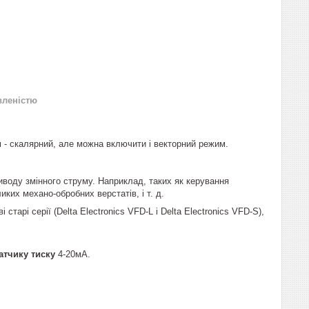
вленістю
 - скалярний, але можна включити і векторний режим.
воду змінного струму. Наприклад, таких як керування
иких механо-обробних верстатів, і т. д.
арі серії (Delta Electronics VFD-L і Delta Electronics VFD-S),
атчику тиску
4-20мА.