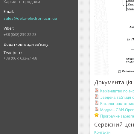
Харьков - продажи
sales@delta-electronics.in.ua
+38 (068) 239 22 23
Телефон
+38 (067) 632-21-68
Документація
Керівництво по екс
Зведена таблиця ос
Каталог частотних 
Модуль CAN-Open д
Програмне забезпеч
Сервісний цен
Контакти