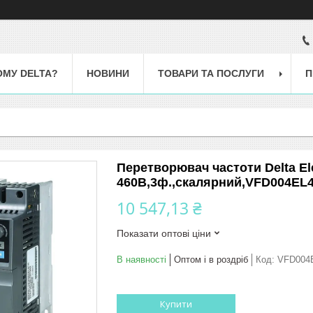
ОМУ DELTA?
НОВИНИ
ТОВАРИ ТА ПОСЛУГИ
П
Перетворювач частоти Delta Elec
460В,3ф.,скалярний,VFD004EL
10 547,13 ₴
Показати оптові ціни
В наявності
Оптом і в роздріб
Код:
VFD004
Купити