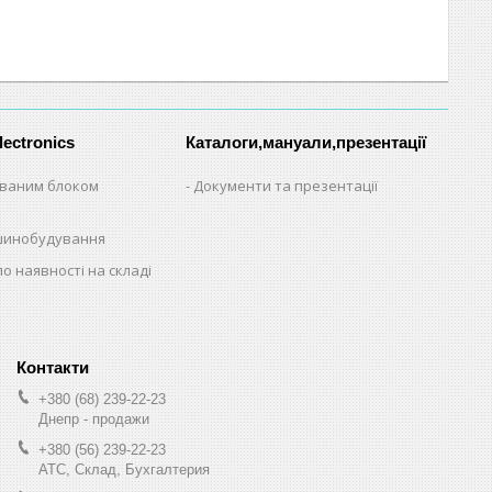
lectronics
Каталоги,мануали,презентації
ованим блоком
Документи та презентації
шинобудування
по наявності на складі
+380 (68) 239-22-23
Днепр - продажи
+380 (56) 239-22-23
АТС, Склад, Бухгалтерия