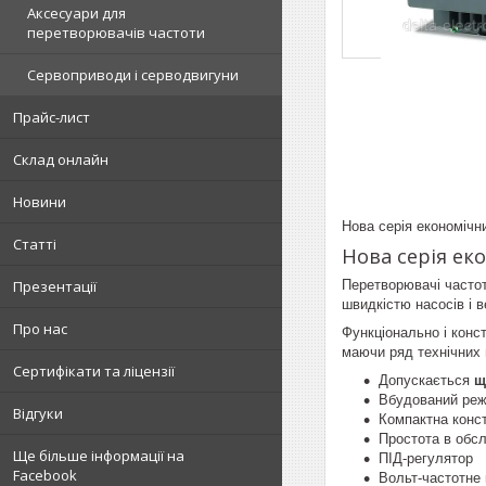
Аксесуари для
перетворювачів частоти
Сервоприводи і серводвигуни
Прайс-лист
Склад онлайн
Новини
Нова серія економічн
Статті
Нова серія ек
Перетворювачі часто
Презентації
швидкістю насосів і в
Про нас
Функціонально і конст
маючи ряд технічних 
Сертифікати та ліцензії
Допускається
щ
Вбудований реж
Відгуки
Компактна конст
Простота в обсл
Ще більше інформації на
ПІД-регулятор
Facebook
Вольт-частотне 