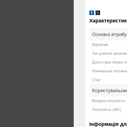
Характеристик
Основні атриб
Виробник
Тип робочої величи
Допустима пікова п
Номінальна потужні
Стан
Користувальни
Вихідна потужність
Потужність (кВт)
Інформація дл