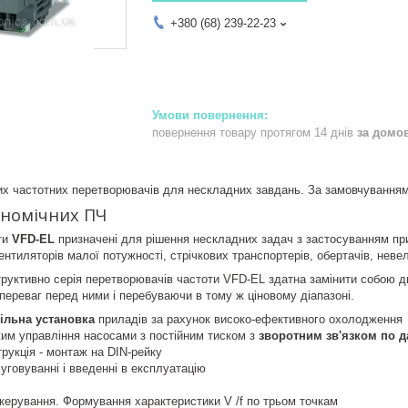
+380 (68) 239-22-23
повернення товару протягом 14 днів
за домо
их частотних перетворювачів для нескладних завдань. За замовчуванням
ономічних ПЧ
ти
VFD-EL
призначені для рішення нескладних задач з застосуванням при
ентиляторів малої потужності, стрічкових транспортерів, обертачів, невел
руктивно серія перетворювачів частоти VFD-EL здатна замінити собою дві ст
переваг перед ними і перебуваючи в тому ж ціновому діапазоні.
ільна установка
приладів за рахунок високо-ефективного охолодження
им управління насосами з постійним тиском з
зворотним зв'язком по д
рукція - монтаж на DIN-рейку
уговуванні і введенні в експлуатацію
керування. Формування характеристики V /f по трьом точкам