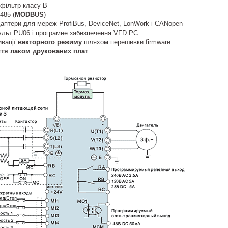
фільтр класу B
485 (
MODBUS
)
даптери для мереж ProfiBus, DeviceNet, LonWork і CANopen
ульт PU06 і програмне забезпечення VFD PC
вації
векторного режиму
шляхом перешивки firmware
ття лаком друкованих плат