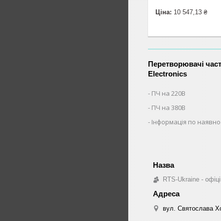
Ціна:
10 547,13 ₴
Перетворювачі част
Electronics
ПЧ на 220В
ПЧ на 380В
Інформація по наявнос
RTS-Ukraine - офіці
вул. Святослава Хо