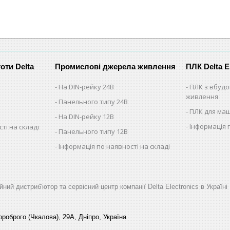
оти Delta
Промислові джерела живлення
ПЛК Delta E
На DIN-рейку 24В
ПЛК з вбуд
живлення
Панельного типу 24В
ПЛК для ма
На DIN-рейку 12В
Інформація 
ті на складі
Панельного типу 12В
Інформація по наявності на складі
йний дистриб'ютор та сервісний центр компанії Delta Electronics в Україні
роброго (Чкалова), 29А, Дніпро, Україна