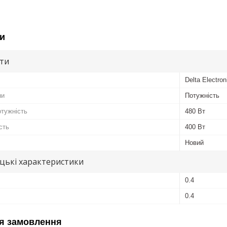
и
ути
Delta Electron
ни
Потужність
отужність
480 Вт
сть
400 Вт
Новий
цькі характеристики
0.4
0.4
я замовлення