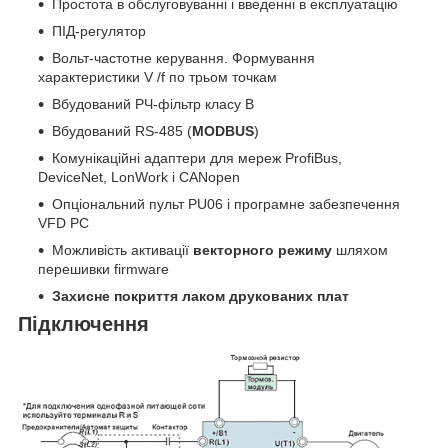
Простота в обслуговуванні і введенні в експлуатацію
ПІД-регулятор
Вольт-частотне керування. Формування
характеристики V /f по трьом точкам
Вбудований РЧ-фільтр класу B
Вбудований RS-485 (
MODBUS
)
Комунікаційні адаптери для мереж ProfiBus,
DeviceNet, LonWork і CANopen
Опціональний пульт PU06 і програмне забезпечення
VFD PC
Можливість активації
векторного режиму
шляхом
перешивки firmware
Захисне покриття лаком друкованих плат
Підключення