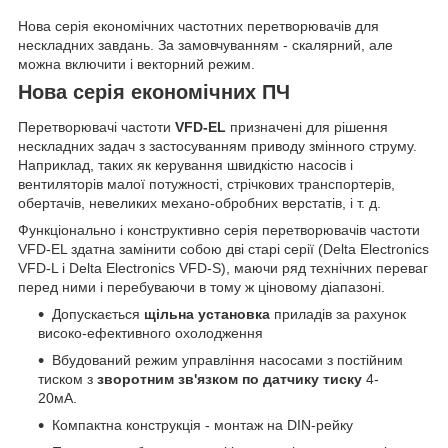
Нова серія економічних частотних перетворювачів для
нескладних завдань. За замовчуванням - скалярний, але
можна включити і векторний режим.
Нова серія економічних ПЧ
Перетворювачі частоти
VFD-EL
призначені для рішення
нескладних задач з застосуванням приводу змінного струму.
Наприклад, таких як керування швидкістю насосів і
вентиляторів малої потужності, стрічкових транспортерів,
обертачів, невеликих механо-обробних верстатів, і т. д.
Функціонально і конструктивно серія перетворювачів частоти
VFD-EL здатна замінити собою дві старі серії (Delta Electronics
VFD-L і Delta Electronics VFD-S), маючи ряд технічних переваг
перед ними і перебуваючи в тому ж ціновому діапазоні.
Допускається
щільна установка
приладів за рахунок
високо-ефективного охолодження
Вбудований режим управління насосами з постійним
тиском з
зворотним зв'язком по датчику тиску
4-
20мА.
Компактна конструкція - монтаж на DIN-рейку