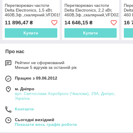
Перетворювач частоти
Перетворювач частоти
Пере
Delta Electronics, 1,5 кВт,
Delta Electronics, 2,2 кВт,
Delta
460В,3ф.,скалярний,VFD015EL43A
460В,3ф.,скалярний,VFD022EL43
460 
ска
11 896,47
14 646,15
16 
₴
₴
Купити
Купити
Про нас
Рейтинг не сформований
Менше 5 відгуків за останній рік
Працює з 09.06.2012
м. Дніпро
вул. Святослава Хороброго (Чкалова), 29А, Дніпро,
Україна
Контакти
Сьогодні вихідний
Показати весь графік роботи