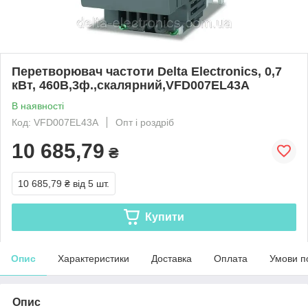
Перетворювач частоти Delta Electronics, 0,7
кВт, 460В,3ф.,скалярний,VFD007EL43A
В наявності
Код: VFD007EL43A
Опт і роздріб
10 685,79
₴
10 685,79 ₴
від 5 шт.
Купити
Опис
Характеристики
Доставка
Оплата
Умови п
Опис