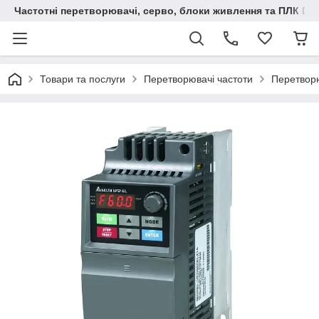
Частотні перетворювачі, серво, блоки живлення та ПЛК Delt
Товари та послуги
Перетворювачі частоти
Перетворю