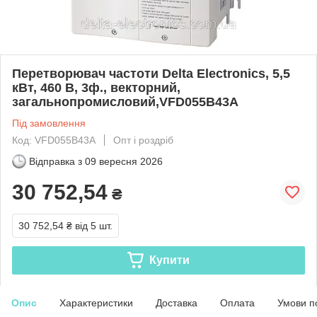
Перетворювач частоти Delta Electronics, 5,5
кВт, 460 В, 3ф., векторний,
загальнопромисловий,VFD055B43A
Під замовлення
Код: VFD055B43A
Опт і роздріб
Відправка з
09 вересня 2026
30 752,54
₴
30 752,54 ₴
від 5 шт.
Купити
Опис
Характеристики
Доставка
Оплата
Умови п