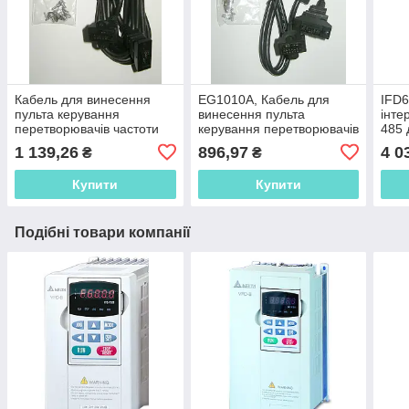
Кабель для винесення
EG1010A, Кабель для
IFD6
пульта керування
винесення пульта
інте
перетворювачів частоти
керування перетворювачів
485 
серій VFD-B, E, F, VE, 3
частоти серій VFD-B, E, F,
пере
1 139,26
896,97
4 0
₴
₴
дюйми, EG3010A
VE, 1метр
Купити
Купити
Подібні товари компанії