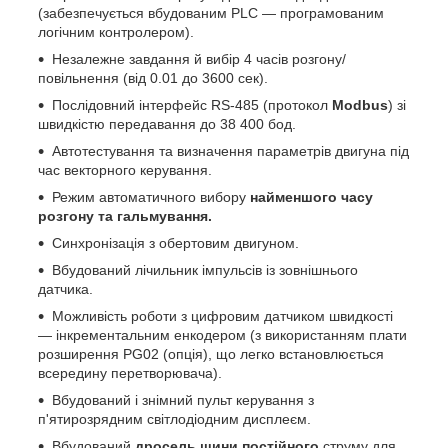
(забезпечується вбудованим PLC — програмованим
логічним контролером).
Незалежне завдання й вибір 4 часів розгону/
повільнення (від 0.01 до 3600 сек).
Послідовний інтерфейс RS-485 (протокол
Modbus
) зі
швидкістю передавання до 38 400 бод.
Автотестування та визначення параметрів двигуна під
час векторного керування.
Режим автоматичного вибору
найменшого часу
розгону та гальмування.
Синхронізація з обертовим двигуном.
Вбудований лічильник імпульсів із зовнішнього
датчика.
Можливість роботи з цифровим датчиком швидкості
— інкрементальним енкодером (з використанням плати
розширення PG02 (опція), що легко встановлюється
всередину перетворювача).
Вбудований і знімний пульт керування з
п'ятирозрядним світлодіодним дисплеєм.
Вбудований
дросель шини постійного
струму для