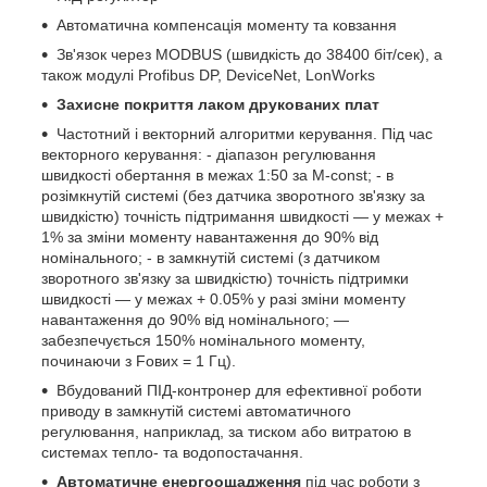
Автоматична компенсація моменту та ковзання
Зв'язок через MODBUS (швидкість до 38400 біт/сек), а
також модулі Profibus DP, DeviceNet, LonWorks
Захисне покриття лаком друкованих плат
Частотний і векторний алгоритми керування. Під час
векторного керування: - діапазон регулювання
швидкості обертання в межах 1:50 за M-const; - в
розімкнутій системі (без датчика зворотного зв'язку за
швидкістю) точність підтримання швидкості — у межах +
1% за зміни моменту навантаження до 90% від
номінального; - в замкнутій системі (з датчиком
зворотного зв'язку за швидкістю) точність підтримки
швидкості — у межах + 0.05% у разі зміни моменту
навантаження до 90% від номінального; —
забезпечується 150% номінального моменту,
починаючи з Fових = 1 Гц).
Вбудований ПІД-контронер для ефективної роботи
приводу в замкнутій системі автоматичного
регулювання, наприклад, за тиском або витратою в
системах тепло- та водопостачання.
Автоматичне енергоощадження
під час роботи з