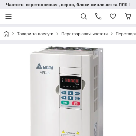
Частотні перетворювачі, серво, блоки живлення та ПЛК Delt
Товари та послуги
Перетворювачі частоти
Перетворю