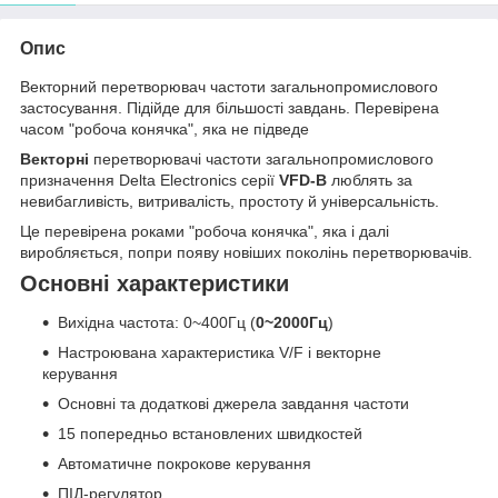
Опис
Векторний перетворювач частоти загальнопромислового
застосування. Підійде для більшості завдань. Перевірена
часом "робоча конячка", яка не підведе
Векторні
перетворювачі частоти загальнопромислового
призначення Delta Electronics серії
VFD-B
люблять за
невибагливість, витривалість, простоту й універсальність.
Це перевірена роками "робоча конячка", яка і далі
виробляється, попри появу новіших поколінь перетворювачів.
Основні характеристики
Вихідна частота: 0~400Гц (
0~2000Гц
)
Настроювана характеристика V/F і векторне
керування
Основні та додаткові джерела завдання частоти
15 попередньо встановлених швидкостей
Автоматичне покрокове керування
ПІД-регулятор