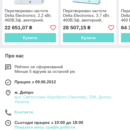
Перетворювач частоти
Перетворювач частоти
Пере
Delta Electronics, 2,2 кВт,
Delta Electronics, 3,7 кВт,
Delta
460В,3ф.,векторний,
460В,3ф.,векторний,
460 
загальнопромисловий,VFD022B43B
загальнопромисловий,VFD037B43
заг
22 651,07
28 507,15
64 
₴
₴
Купити
Купити
Про нас
Рейтинг не сформований
Менше 5 відгуків за останній рік
Працює з 09.06.2012
м. Дніпро
вул. Святослава Хороброго (Чкалова), 29А, Дніпро,
Україна
Контакти
Сьогодні працює з 10:00 до 18:00
Показати весь графік роботи