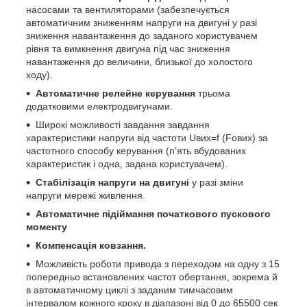
насосами та вентиляторами (забезпечується
автоматичним зниженням напруги на двигуні у разі
зниження навантаження до заданого користувачем
рівня та вимкнення двигуна під час зниження
навантаження до величини, близької до холостого
ходу).
Автоматичне релейне керування
трьома
додатковими електродвигунами.
Широкі можливості завдання завдання
характеристики напруги від частоти Uвих=f (Fових) за
частотного способу керування (п'ять вбудованих
характеристик і одна, задана користувачем).
Стабілізація напруги на двигуні
у разі зміни
напруги мережі живлення.
Автоматичне підіймання початкового пускового
моменту
Компенсація ковзання.
Можливість роботи привода з переходом на одну з 15
попередньо встановлених частот обертання, зокрема й
в автоматичному циклі з заданим тимчасовим
інтервалом кожного кроку в діапазоні від 0 до 65500 сек