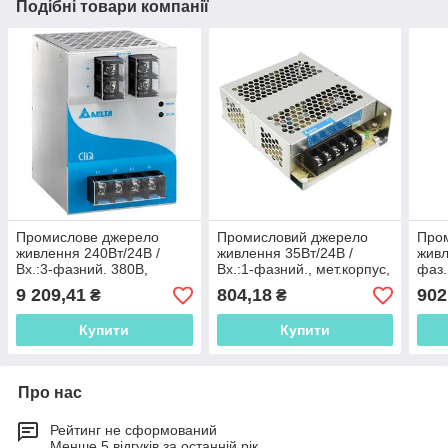
Подібні товари компанії
Промислове джерело
Промисловий джерело
Про
живлення 240Вт/24В /
живлення 35Вт/24В /
живл
Вх.:3-фазний. 380В,
Вх.:1-фазний., мет.корпус,
фаз.
мет.корпус, кріпл.на DIN-
для кріплення на панель,
кріп
9 209,41
804,18
902
₴
₴
рейку, DRP024V240W3AA
PMC-24V035W1AA
24V
Купити
Купити
Про нас
Рейтинг не сформований
Менше 5 відгуків за останній рік