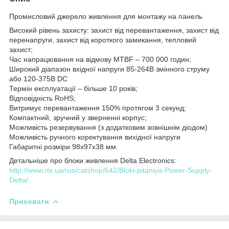
Промисловий джерело живлення для монтажу на панель
Високий рівень захисту: захист від перевантаження, захист від
перенапруги, захист від короткого замикання, тепловий
захист;
Час напрацювання на відмову MTBF – 700 000 годин;
Широкий діапазон вхідної напруги 85-264В змінного струму
або 120-375В DC
Термін експлуатації – більше 10 років;
Відповідність RoHS;
Витримує перевантаження 150% протягом 3 секунд;
Компактний, зручний у зверненні корпус;
Можливість резервування (з додатковим зовнішнім діодом)
Можливість ручного коректування вихідної напруги
Габаритні розміри 98х97х38 мм.
Детальніше про блоки живлення Delta Electronics:
http://www.rts.ua/rus/catshop/642/Bloki-pitaniya-Power-Supply-
Delta/
Приховати