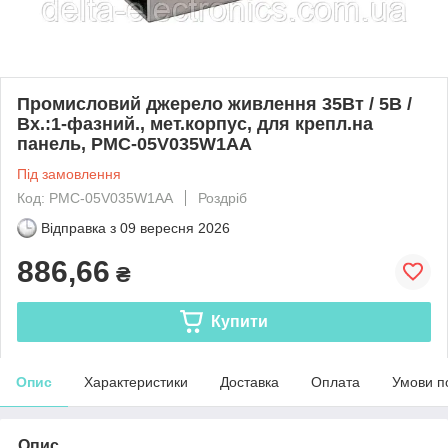
Промисловий джерело живлення 35Вт / 5В /
Вх.:1-фазний., мет.корпус, для крепл.на
панель, PMC-05V035W1AA
Під замовлення
Код: PMC-05V035W1AA
Роздріб
Відправка з
09 вересня 2026
886,66
₴
Купити
Опис
Характеристики
Доставка
Оплата
Умови п
Опис