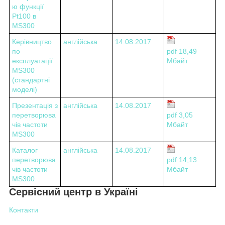
ю функції
Pt100 в
MS300
Керівництво
англійська
14.08.2017
по
pdf 18,49
експлуатації
Мбайт
MS300
(стандартні
моделі)
Презентація з
англійська
14.08.2017
перетворюва
pdf 3,05
чів частоти
Мбайт
MS300
Каталог
англійська
14.08.2017
перетворюва
pdf 14,13
чів частоти
Мбайт
MS300
Сервісний центр в Україні
Контакти