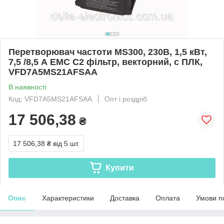
Перетворювач частоти MS300, 230В, 1,5 кВт,
7,5 /8,5 А ЕМС С2 фільтр, векторний, c ПЛК,
VFD7A5MS21AFSAA
В наявності
Код: VFD7A5MS21AFSAA
Опт і роздріб
17 506,38
₴
17 506,38 ₴
від 5 шт.
Купити
Опис
Характеристики
Доставка
Оплата
Умови п