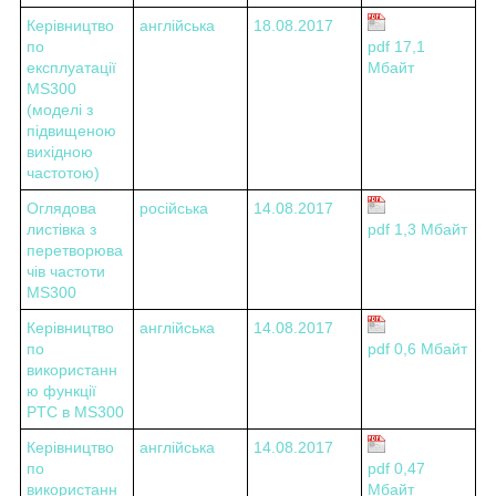
Керівництво
англійська
18.08.2017
по
pdf 17,1
експлуатації
Мбайт
MS300
(моделі з
підвищеною
вихідною
частотою)
Оглядова
російська
14.08.2017
листівка з
pdf 1,3 Мбайт
перетворюва
чів частоти
MS300
Керівництво
англійська
14.08.2017
по
pdf 0,6 Мбайт
використанн
ю функції
PTC в MS300
Керівництво
англійська
14.08.2017
по
pdf 0,47
використанн
Мбайт