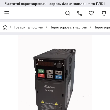
Частотні перетворювачі, серво, блоки живлення та ПЛК Delt
Товари та послуги
Перетворювачі частоти
Перетворю