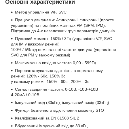
Основні характеристики
Метод управління V/F, SVC
Працює з двигунами: Асинхронні, синхронні (просте
управління) на постійних магнітах PM (SPM, IPM).
Підтримка до 4-х незалежних груп параметрів двигунів.
Пусковий момент: 150% / 3Гц (управління V/F, SVC
для IM у важкому режимі)
100% / 5% від номінальної частоти двигуна (управління
SVC для PM у важкому режимі)
Максимальна вихідна частота 0,00 - 599Гц
Перевантажувальна здатність: в нормальному
режимі: 120% - 60с, 150% 3с.
у важкому режимі: 150% - 60с., 200% - 3с.
Сигнал завдання частоти: 0-10В, -10В-+10В
4-20мА / 0-10В
Імпульсний вхід (33кГц), імпульсний вихід (33кГц)
Функція безпечного відключення моменту STO
Кваліфікований за EN 61508 SIL 2
Вбудований імпульсний вхід до 33 кГц