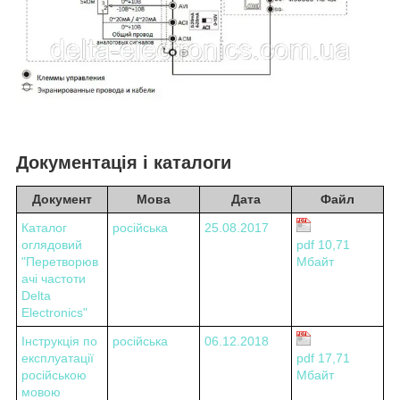
Документація і каталоги
Документ
Мова
Дата
Файл
Каталог
російська
25.08.2017
оглядовий
pdf 10,71
"Перетворюв
Мбайт
ачі частоти
Delta
Electronics"
Інструкція по
російська
06.12.2018
експлуатації
pdf 17,71
російською
Мбайт
мовою