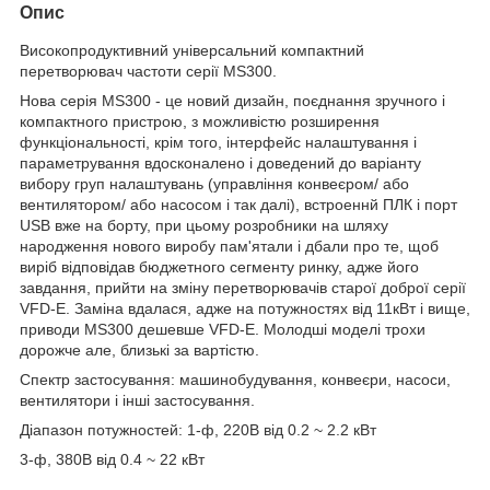
Опис
Високопродуктивний універсальний компактний
перетворювач частоти серії MS300.
Нова серія MS300 - це новий дизайн, поєднання зручного і
компактного пристрою, з можливістю розширення
функціональності, крім того, інтерфейс налаштування і
параметрування вдосконалено і доведений до варіанту
вибору груп налаштувань (управління конвеєром/ або
вентилятором/ або насосом і так далі), встроеннй ПЛК і порт
USB вже на борту, при цьому розробники на шляху
народження нового виробу пам'ятали і дбали про те, щоб
виріб відповідав бюджетного сегменту ринку, адже його
завдання, прийти на зміну перетворювачів старої доброї серії
VFD-E. Заміна вдалася, адже на потужностях від 11кВт і вище,
приводи MS300 дешевше VFD-E. Молодші моделі трохи
дорожче але, близькі за вартістю.
Спектр застосування: машинобудування, конвеєри, насоси,
вентилятори і інші застосування.
Діапазон потужностей: 1-ф, 220В від 0.2 ~ 2.2 кВт
3-ф, 380В від 0.4 ~ 22 кВт