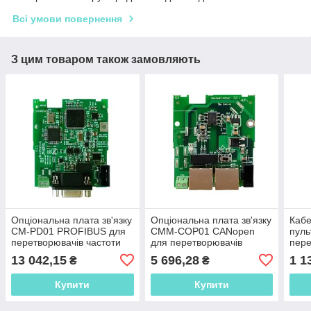
Всі умови повернення
З цим товаром також замовляють
Опціональна плата зв'язку
Опціональна плата зв'язку
Кабе
CM-PD01 PROFIBUS для
CMM-COP01 CANopen
пуль
перетворювачів частоти
для перетворювачів
пере
серії MS300
частоти серії MS300
сері
13 042,15
5 696,28
1 1
₴
₴
дюй
Купити
Купити