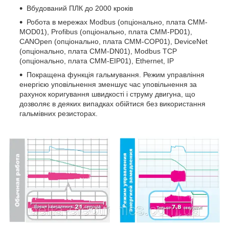
Вбудований ПЛК до 2000 кроків
Робота в мережах Modbus (опціонально, плата CMM-
MOD01), Profibus (опціонально, плата CMM-PD01),
CANOpen (опціонально, плата CMM-COP01), DeviceNet
(опціонально, плата CMM-DN01), Modbus TCP
(опціонально, плата CMM-EIP01), Ethernet, IP
Покращена функція гальмування. Режим управління
енергією уповільнення зменшує час уповільнення за
рахунок коригування швидкості і струму двигуна, що
дозволяє в деяких випадках обійтися без використання
гальмівних резисторах.