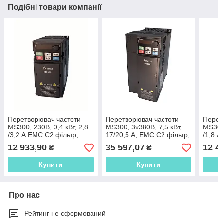
Подібні товари компанії
Перетворювач частоти
Перетворювач частоти
Пере
MS300, 230В, 0,4 кВт, 2,8
MS300, 3х380В, 7,5 кВт,
MS30
/3,2 А ЕМС С2 фільтр,
17/20,5 А, ЕМС С2 фільтр,
/1,8
векторний, c ПЛК,
векторний, c ПЛК,
вект
12 933,90
35 597,07
12 
₴
₴
VFD2A8MS21AFSAA
VFD17AMS43AFSAA
VFD
Купити
Купити
Про нас
Рейтинг не сформований