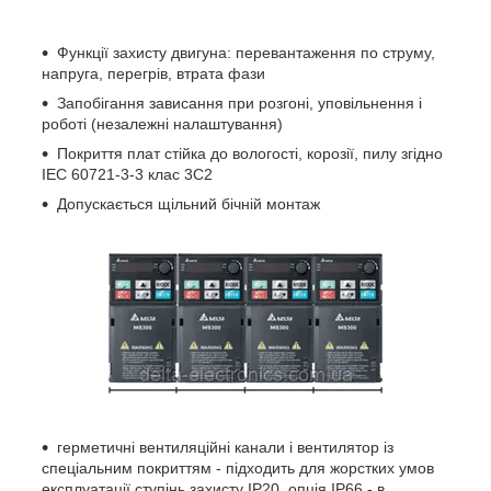
Функції захисту двигуна: перевантаження по струму,
напруга, перегрів, втрата фази
Запобігання зависання при розгоні, уповільнення і
роботі (незалежні налаштування)
Покриття плат стійка до вологості, корозії, пилу згідно
ІЕС 60721-3-3 клас 3C2
Допускається щільний бічній монтаж
герметичні вентиляційні канали і вентилятор із
спеціальним покриттям - підходить для жорстких умов
експлуатації ступінь захисту IP20, опція IP66 - в