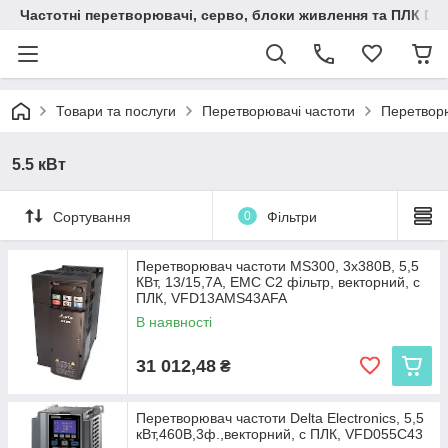
Частотні перетворювачі, серво, блоки живлення та ПЛК Delt
Товари та послуги
Перетворювачі частоти
Перетворю
5.5 кВт
Сортування
0
Фільтри
Перетворювач частоти MS300, 3x380В, 5,5
КВт, 13/15,7А, ЕМС С2 фільтр, векторний, c
ПЛК, VFD13AMS43AFA
В наявності
31 012,48
₴
Перетворювач частоти Delta Electronics, 5,5
кВт,460В,3ф.,векторний, c ПЛК, VFD055C43