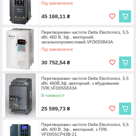
Під замовлення
45 168,11
₴
Перетворювач частоти Delta Electronics, 5,5
кВт, 460 В, 3ф., векторний,
загальнопромисловий,VFD055B43A
Під замовлення
30 752,54
₴
Перетворювач частоти Delta Electronics, 5,5
кВт, 460В,3ф.,векторний, з вбудованим
ПЛК,VFD055E43A
В наявності
25 599,73
₴
Перетворювач частоти Delta Electronics, 5,5
кВт, 400 В, 3ф., векторний, з ПЛК,
VFD055CP43B-21