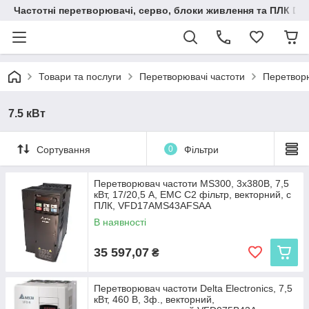
Частотні перетворювачі, серво, блоки живлення та ПЛК Delt
Товари та послуги
Перетворювачі частоти
Перетворю
7.5 кВт
Сортування
0
Фільтри
Перетворювач частоти MS300, 3х380В, 7,5
кВт, 17/20,5 А, ЕМС С2 фільтр, векторний, c
ПЛК, VFD17AMS43AFSAA
В наявності
35 597,07
₴
Перетворювач частоти Delta Electronics, 7,5
кВт, 460 В, 3ф., векторний,