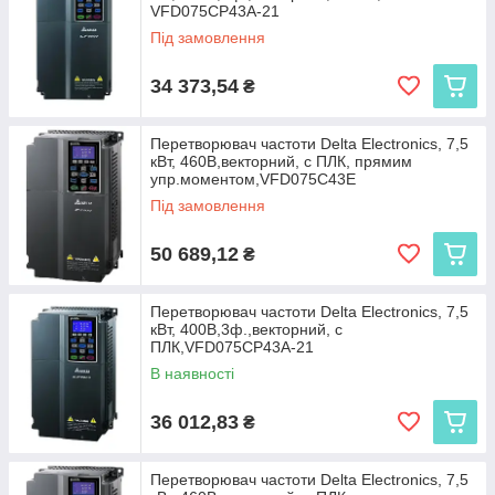
VFD075CP43A-21
Під замовлення
34 373,54
₴
Перетворювач частоти Delta Electronics, 7,5
кВт, 460В,векторний, c ПЛК, прямим
упр.моментом,VFD075C43E
Під замовлення
50 689,12
₴
Перетворювач частоти Delta Electronics, 7,5
кВт, 400В,3ф.,векторний, c
ПЛК,VFD075CP43A-21
В наявності
36 012,83
₴
Перетворювач частоти Delta Electronics, 7,5