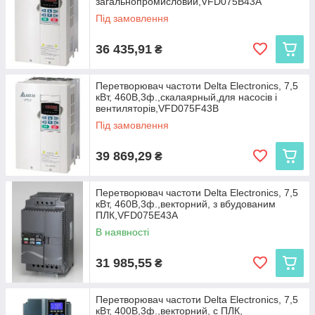
загальнопромисловий,VFD075B43A
Під замовлення
36 435,91
₴
Перетворювач частоти Delta Electronics, 7,5
кВт, 460В,3ф.,скалаярный,для насосів і
вентиляторів,VFD075F43B
Під замовлення
39 869,29
₴
Перетворювач частоти Delta Electronics, 7,5
кВт, 460В,3ф.,векторний, з вбудованим
ПЛК,VFD075E43A
В наявності
31 985,55
₴
Перетворювач частоти Delta Electronics, 7,5
кВт, 400В,3ф.,векторний, c ПЛК,