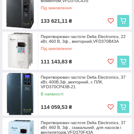
моментом,VFD370C43S
Під замовлення
133 621,11
₴
Перетворювач частоти Delta Electronics, 22
кВт, 460 В, 3ф., векторний,VFD370B43A
Під замовлення
111 143,83
₴
Перетворювач частоти Delta Electronics, 37
кВт, 400В,3ф.,векторний, c ПЛК,
VFD370CP43B-21
В наявності
114 059,53
₴
Перетворювач частоти Delta Electronics, 37
кВт, 460 В, 3ф., скакальний, для насосів і
вентиляторів,VFD370F43A