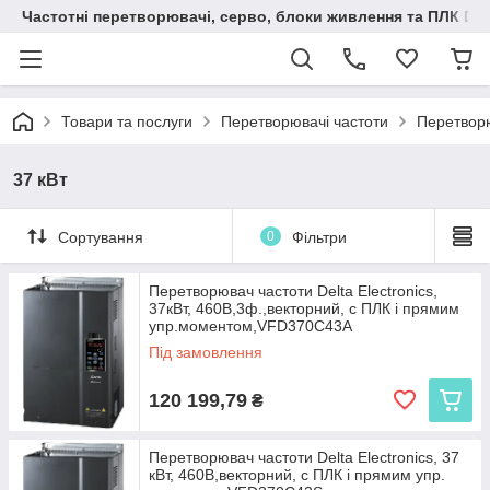
Частотні перетворювачі, серво, блоки живлення та ПЛК Delt
Товари та послуги
Перетворювачі частоти
Перетворю
37 кВт
Сортування
0
Фільтри
Перетворювач частоти Delta Electronics,
37кВт, 460В,3ф.,векторний, c ПЛК і прямим
упр.моментом,VFD370C43A
Під замовлення
120 199,79
₴
Перетворювач частоти Delta Electronics, 37
кВт, 460В,векторний, c ПЛК і прямим упр.